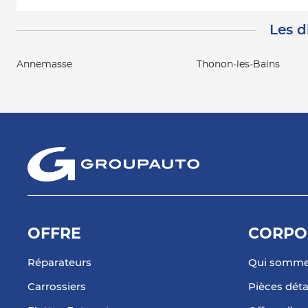
Les d
Annemasse
Thonon-les-Bains
OFFRE
CORPO
Réparateurs
Qui somme
Carrossiers
Pièces dét