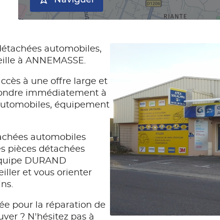
Naviguer
détachées automobiles,
ille à ANNEMASSE.
ccès à une offre large et
pondre immédiatement à
automobiles, équipement
achées automobiles
es pièces détachées
l'équipe DURAND
ller et vous orienter
ins.
ée pour la réparation de
uver ? N'hésitez pas à