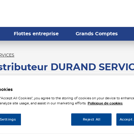
Flottes entreprise
Grands Comptes
RVICES
stributeur DURAND SERVI
ookies
 “Accept All Cookies”, you agree to the storing of cookies on your device to enhance
analyze site usage, and assist in our marketing efforts.
Politique de cookies
Tél
 Settings
Reject All
Accept 