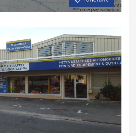
Itinéraire
Leaflet
| Map ©2026
HERE