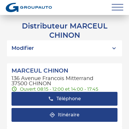
Réparateurs
Distributeur MARCEUL
CHINON
Carrossiers
Flottes entreprise
Modifier
Grands Comptes
MARCEUL CHINON
Poids Lourds
136 Avenue Francois Mitterrand
37500 CHINON
Particuliers
Ouvert 08:15 - 12:00 et 14:00 - 17:45
Téléphone
Contact
Itinéraire