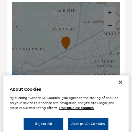
+
−
Naviguer
Itinéraire
About Cookies
Leaflet
| Map ©2026
HERE
By clicking “Accept All Cookies”, you agree to the storing of cookies
Horaires d'ouverture
on your device to enhance site navigation, analyze site usage, and
assist in our marketing efforts.
Politique de cookies
Lundi
08:15 - 12:00
14:00 - 17:45
Reject All
Accept All Cookies
Mardi
08:15 - 12:00
14:00 - 17:45