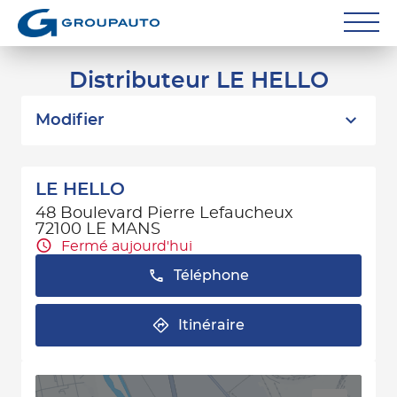
Réparateurs
Distributeur LE HELLO
Carrossiers
Modifier
Flottes entreprise
LE HELLO
Grands Comptes
48 Boulevard Pierre Lefaucheux
72100 LE MANS
Poids Lourds
Fermé aujourd'hui
Particuliers
Téléphone
Contact
Itinéraire