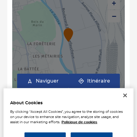
+
−
Naviguer
Itinéraire
Leaflet
| Map ©2026
HERE
Horaires d'ouverture
About Cookies
Lundi
08:00 - 12:00
14:00 - 18:00
By clicking “Accept All Cookies”, you agree to the storing of cookies
on your device to enhance site navigation, analyze site usage, and
Mardi
08:00 - 12:00
14:00 - 18:00
assist in our marketing efforts.
Politique de cookies