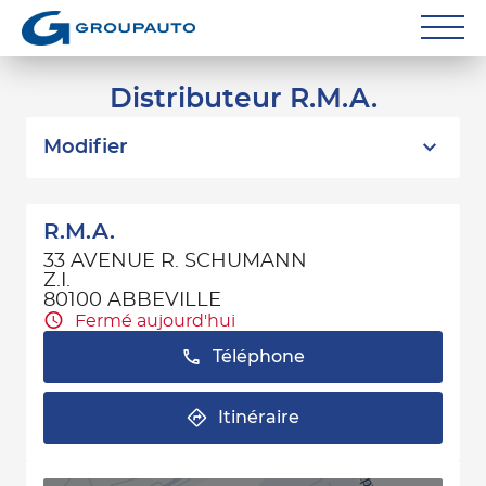
Réparateurs
Distributeur R.M.A.
Carrossiers
Modifier
Flottes entreprise
R.M.A.
Grands Comptes
33 AVENUE R. SCHUMANN
Z.I.
Poids Lourds
80100 ABBEVILLE
Fermé aujourd'hui
Particuliers
Téléphone
Contact
Itinéraire