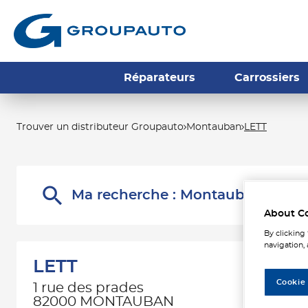
Réparateurs
Carrossiers
Trouver un distributeur Groupauto
Montauban
LETT
Ma recherche :
Montauban
About C
By clicking
navigation, 
LETT
Cookie
1 rue des prades
82000 MONTAUBAN