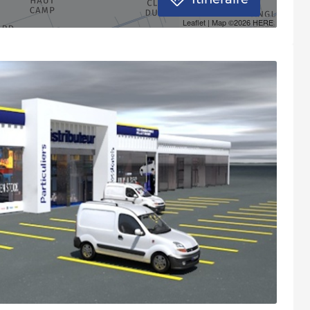
Itinéraire
Leaflet
| Map ©2026
HERE