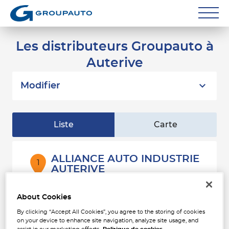
Réparateurs
Les distributeurs Groupauto à
Auterive
Carrossiers
Flottes entreprise
Modifier
Grands Comptes
Liste
Carte
Poids Lourds
Particuliers
ALLIANCE AUTO INDUSTRIE
1
AUTERIVE
Contact
106 Route de Toulouse
2.05
31190 AUTERIVE
km
About Cookies
Ouvert 09:00 - 12:00 et 14:00 -
18:00
By clicking “Accept All Cookies”, you agree to the storing of cookies
Téléphone
on your device to enhance site navigation, analyze site usage, and