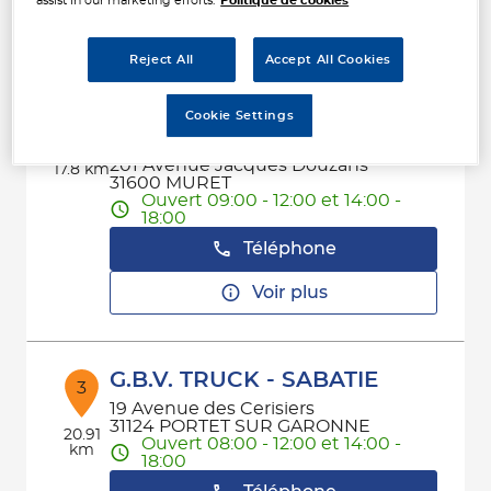
assist in our marketing efforts.
Politique de cookies
Voir plus
Reject All
Accept All Cookies
ALLIANCE AUTO INDUSTRIE
Cookie Settings
2
MURET
201 Avenue Jacques Douzans
17.8 km
31600 MURET
Ouvert 09:00 - 12:00 et 14:00 -
18:00
Téléphone
Voir plus
G.B.V. TRUCK - SABATIE
3
19 Avenue des Cerisiers
31124 PORTET SUR GARONNE
20.91
Ouvert 08:00 - 12:00 et 14:00 -
km
18:00