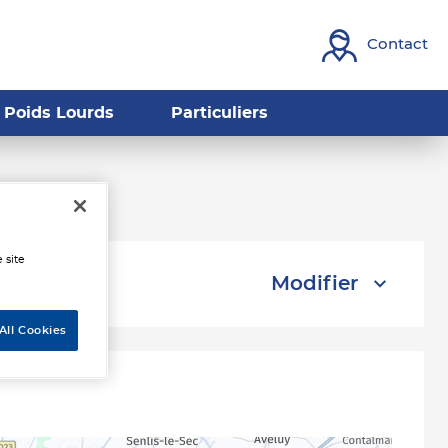
Contact
Poids Lourds
Particuliers
Boves
 site
Modifier
All Cookies