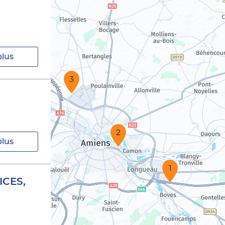
plus
3
2
plus
1
ICES,