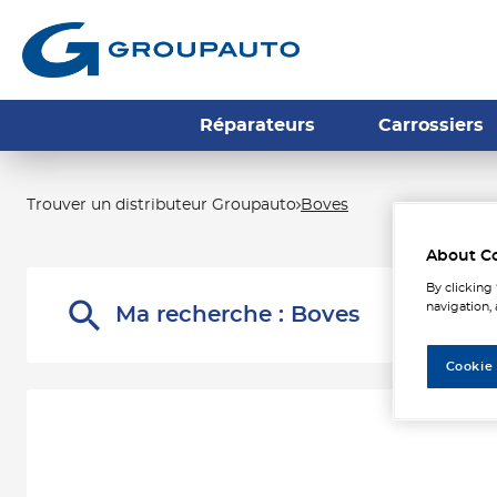
Réparateurs
Carrossiers
Trouver un distributeur Groupauto
Boves
Les 
About C
By clicking
navigation, 
Ma recherche :
Boves
Cookie