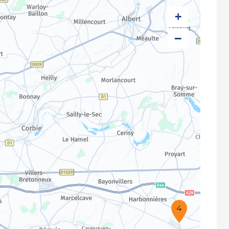
+
−
4