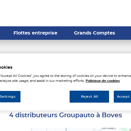
Flottes entreprise
Grands Comptes
distributeurs Groupauto à 
ookies
 “Accept All Cookies”, you agree to the storing of cookies on your device to enhance
analyze site usage, and assist in our marketing efforts.
Politique de cookies
 Settings
Reject All
Accept 
4 distributeurs Groupauto à Boves