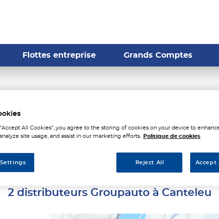
Flottes entreprise
Grands Comptes
stributeurs Groupauto à C
ookies
 “Accept All Cookies”, you agree to the storing of cookies on your device to enhance
analyze site usage, and assist in our marketing efforts.
Politique de cookies
 Settings
Reject All
Accept 
2 distributeurs Groupauto à Canteleu