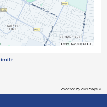
Leaflet
| Map ©2026
HERE
ximité
Powered by
evermaps ©