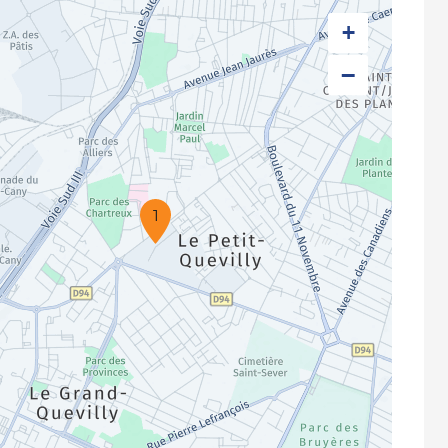
+
−
1