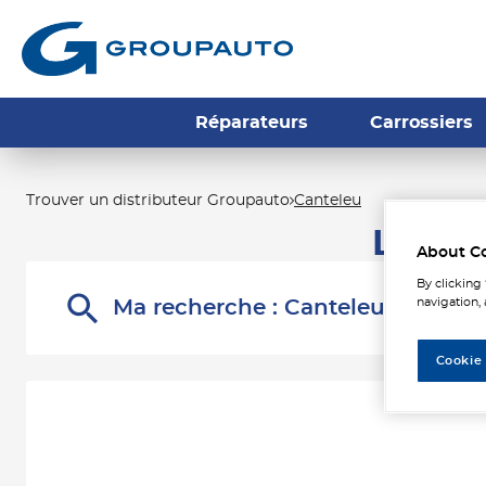
Réparateurs
Carrossiers
Trouver un distributeur Groupauto
Canteleu
Les di
About C
By clicking
navigation, 
Ma recherche :
Canteleu
Cookie