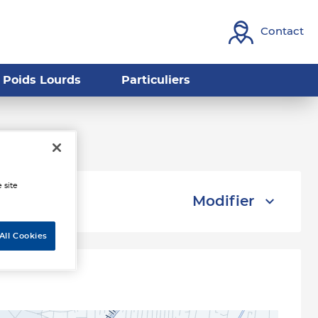
Contact
Poids Lourds
Particuliers
anteleu
 site
Modifier
All Cookies