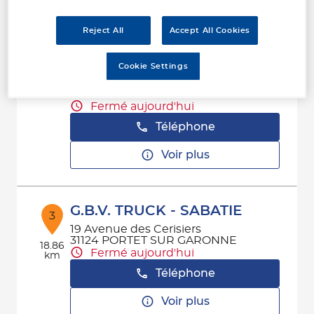
Reject All
Accept All Cookies
ALLIANCE AUTO INDUSTRIE
2
TOULOUSE 2
Cookie Settings
1 Rue Federico Garcia Lorca
6.66
31200 TOULOUSE
km
Fermé aujourd'hui
Téléphone
Voir plus
G.B.V. TRUCK - SABATIE
3
19 Avenue des Cerisiers
31124 PORTET SUR GARONNE
18.86
Fermé aujourd'hui
km
Téléphone
Voir plus