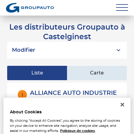
Réparateurs
Les distributeurs Groupauto à
Castelginest
Carrossiers
Flottes entreprise
Modifier
Grands Comptes
Liste
Carte
Poids Lourds
Particuliers
ALLIANCE AUTO INDUSTRIE
1
318 Avenue des Etats Unis
Contact
31200 TOULOUSE
4.35
Fermé aujourd'hui
km
About Cookies
Téléphone
By clicking “Accept All Cookies”, you agree to the storing of cookies
on your device to enhance site navigation, analyze site usage, and
Voir plus
assist in our marketing efforts.
Politique de cookies