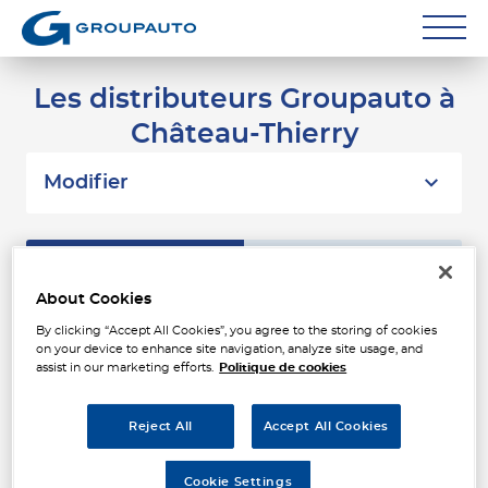
Réparateurs
Les distributeurs Groupauto à
Château-Thierry
Carrossiers
Flottes entreprise
Modifier
Grands Comptes
Liste
Carte
Poids Lourds
About Cookies
Particuliers
By clicking “Accept All Cookies”, you agree to the storing of cookies
TPA CHATEAU THIERRY
1
on your device to enhance site navigation, analyze site usage, and
Z.I. AVENUE DE L'EUROPE
assist in our marketing efforts.
Politique de cookies
Contact
02400 CHATEAU THIERRY
1.1 km
Fermé aujourd'hui
Reject All
Accept All Cookies
Téléphone
Voir plus
Cookie Settings