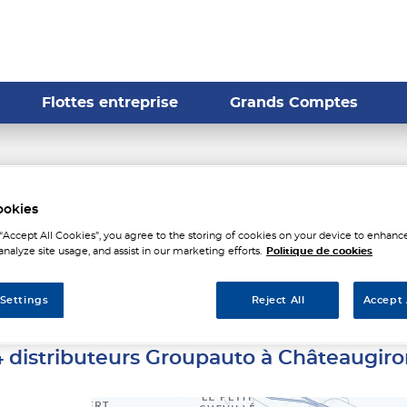
Flottes entreprise
Grands Comptes
ributeurs Groupauto à Châ
ookies
 “Accept All Cookies”, you agree to the storing of cookies on your device to enhance
analyze site usage, and assist in our marketing efforts.
Politique de cookies
 Settings
Reject All
Accept 
4 distributeurs Groupauto à Châteaugiro