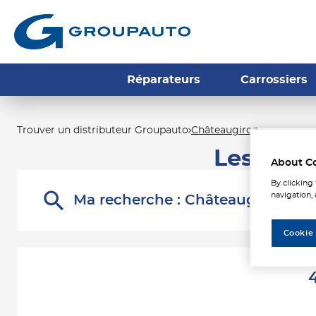
Réparateurs
Carrossiers
Trouver un distributeur Groupauto
Châteaugiron
Les dist
About C
By clicking
navigation, 
Ma recherche :
Châteaugiron
Cookie