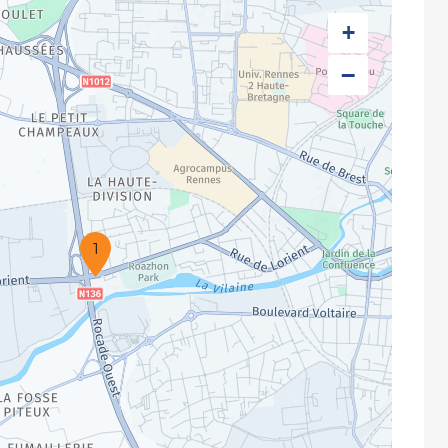
+
−
1