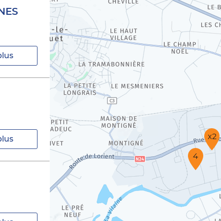
NES
plus
x2
plus
4