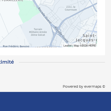
Leaflet
| Map ©2026
HERE
ximité
Powered by
evermaps ©