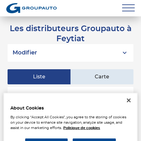
Réparateurs
Les distributeurs Groupauto à
Feytiat
Carrossiers
Flottes entreprise
Modifier
Grands Comptes
Liste
Carte
Poids Lourds
Particuliers
API LIMOUSIN PIECES
1
AUTOMOBILE
About Cookies
Contact
1 Rue du Commandant Charcot
2.13 km
87220 FEYTIAT
By clicking “Accept All Cookies”, you agree to the storing of cookies
Fermé actuellement
on your device to enhance site navigation, analyze site usage, and
assist in our marketing efforts.
Politique de cookies
Téléphone