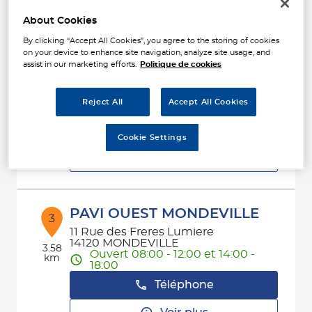
Voir plus
About Cookies
By clicking “Accept All Cookies”, you agree to the storing of cookies
on your device to enhance site navigation, analyze site usage, and
SOFIRA MONDEVILLE
2
assist in our marketing efforts.
Politique de cookies
Rue des Freres Lumiere
14120 MONDEVILLE
3.3 km
Ouvert 09:00 - 12:00 et 14:00 -
Reject All
Accept All Cookies
18:00
Téléphone
Cookie Settings
Voir plus
PAVI OUEST MONDEVILLE
3
11 Rue des Freres Lumiere
14120 MONDEVILLE
3.58
Ouvert 08:00 - 12:00 et 14:00 -
km
18:00
Téléphone