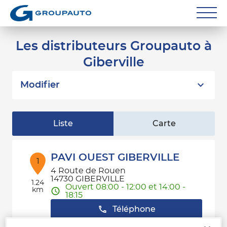
Réparateurs
Les distributeurs Groupauto à
Giberville
Carrossiers
Flottes entreprise
Modifier
Grands Comptes
Liste
Carte
Poids Lourds
Particuliers
PAVI OUEST GIBERVILLE
1
4 Route de Rouen
Contact
14730 GIBERVILLE
1.24
Ouvert 08:00 - 12:00 et 14:00 -
km
18:15
Téléphone