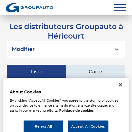
Réparateurs
Les distributeurs Groupauto à
Héricourt
Carrossiers
Flottes entreprise
Modifier
Grands Comptes
Liste
Carte
Poids Lourds
Particuliers
VESOUL-DAMOIS
About Cookies
1
MELLEKER MONTBELIARD
By clicking “Accept All Cookies”, you agree to the storing of cookies
Contact
9 avenue Foch
on your device to enhance site navigation, analyze site usage, and
7.22
25200 MONTBELIARD
km
assist in our marketing efforts.
Politique de cookies
Fermé actuellement
Téléphone
Reject All
Accept All Cookies