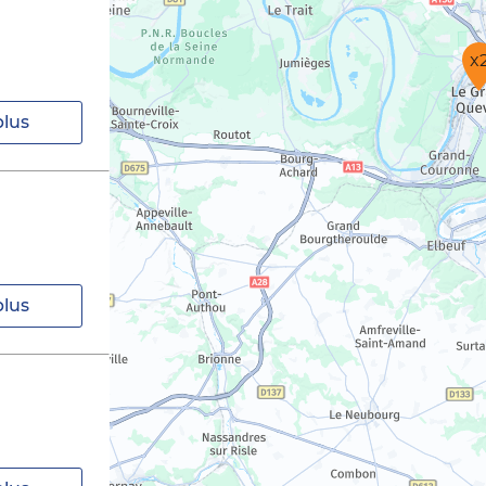
x
plus
plus