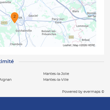
2
Leaflet
| Map ©2026
HERE
ximité
Mantes-la-Jolie
-Aignan
Mantes-la-Ville
Powered by
evermaps ©