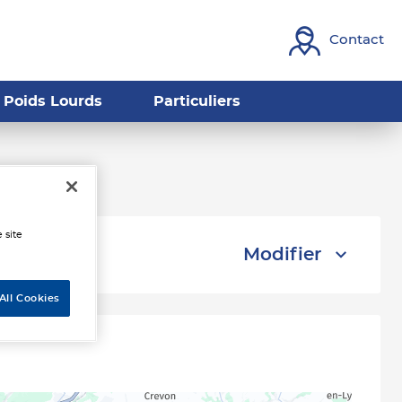
Contact
Poids Lourds
Particuliers
uviers
 site
Modifier
All Cookies