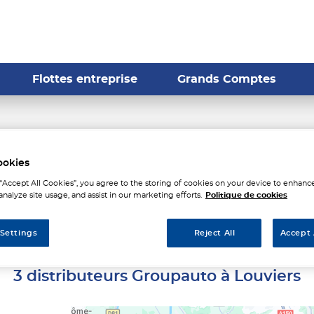
Flottes entreprise
Grands Comptes
istributeurs Groupauto à Lo
ookies
 “Accept All Cookies”, you agree to the storing of cookies on your device to enhance
analyze site usage, and assist in our marketing efforts.
Politique de cookies
 Settings
Reject All
Accept 
3 distributeurs Groupauto à Louviers