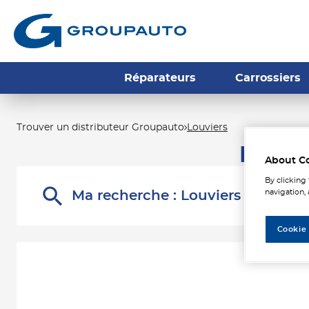
Réparateurs
Carrossiers
Trouver un distributeur Groupauto
Louviers
Les d
About C
By clicking
navigation, 
Ma recherche :
Louviers
Cookie