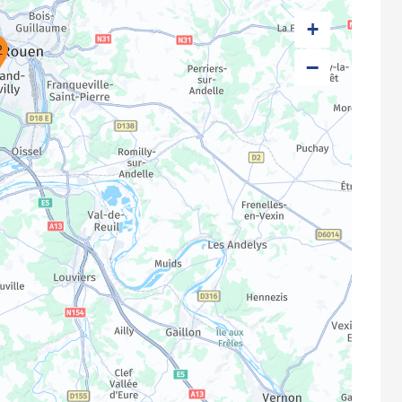
+
2
−