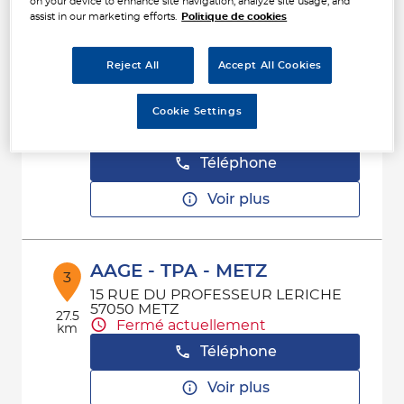
on your device to enhance site navigation, analyze site usage, and
Voir plus
assist in our marketing efforts.
Politique de cookies
Reject All
Accept All Cookies
TPA LAXOU
2
1 RUE DE L'ORNAIN
Cookie Settings
54520 LAXOU
23.51
Fermé actuellement
km
Téléphone
Voir plus
AAGE - TPA - METZ
3
15 RUE DU PROFESSEUR LERICHE
57050 METZ
27.5
Fermé actuellement
km
Téléphone
Voir plus