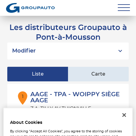
Réparateurs
Les distributeurs Groupauto à
Pont-à-Mousson
Carrossiers
Flottes entreprise
Modifier
Grands Comptes
Liste
Carte
Poids Lourds
Particuliers
AAGE - TPA - WOIPPY SIÈGE
1
AAGE
Contact
Z.A. TILLY AV THIONVILLE
23.16
57140 WOIPPY
km
Fermé actuellement
About Cookies
Téléphone
By clicking “Accept All Cookies”, you agree to the storing of cookies