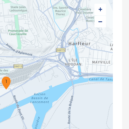
+
−
1