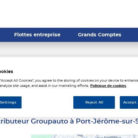
Flottes entreprise
Grands Comptes
teurs Groupauto à Port-Jér
ookies
 “Accept All Cookies”, you agree to the storing of cookies on your device to enhance
analyze site usage, and assist in our marketing efforts.
Politique de cookies
Seine
 Settings
Reject All
Accept 
stributeur Groupauto à Port-Jérôme-sur-