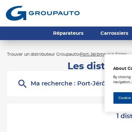
Réparateurs
Carrossiers
Trouver un distributeur Groupauto
Port-Jérôme-sur-Seine
Les distribu
About C
By clicking
navigation, 
Ma recherche :
Port-Jérôme-sur-
Cookie
1 di