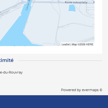
Leaflet
| Map ©2026
HERE
ximité
ne-du-Rouvray
Powered by
evermaps ©