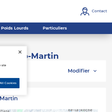
Contact
Poids Lourds
Particuliers
une-Cap-Martin
 site
Modifier
All Cookies
Martin