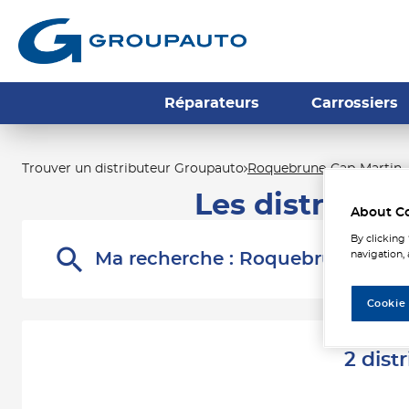
Réparateurs
Carrossiers
Trouver un distributeur Groupauto
Roquebrune-Cap-Martin
Les distribut
About C
By clicking
navigation, 
Ma recherche :
Roquebrune-Cap-
Cookie
2 dis