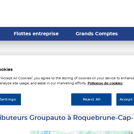
Flottes entreprise
Grands Comptes
eurs Groupauto à Roquebr
ookies
 “Accept All Cookies”, you agree to the storing of cookies on your device to enhance
analyze site usage, and assist in our marketing efforts.
Politique de cookies
Martin
 Settings
Reject All
Accept 
tributeurs Groupauto à Roquebrune-Cap-