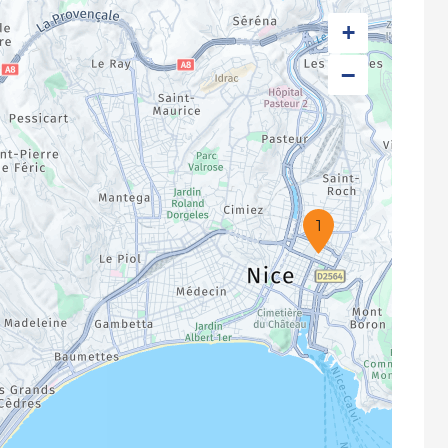
+
−
1