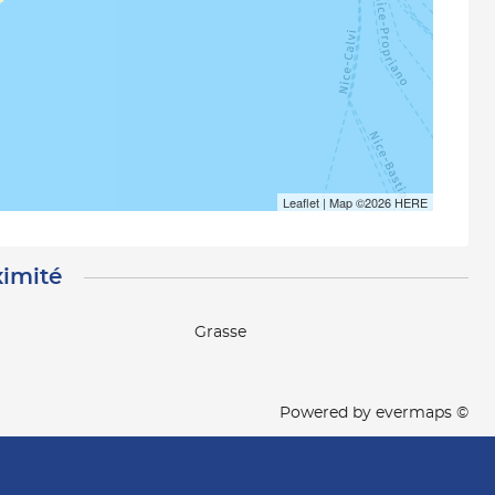
Leaflet
| Map ©2026
HERE
ximité
Grasse
Powered by
evermaps ©