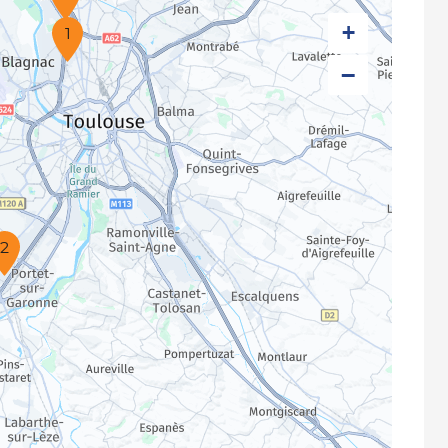
+
1
−
2