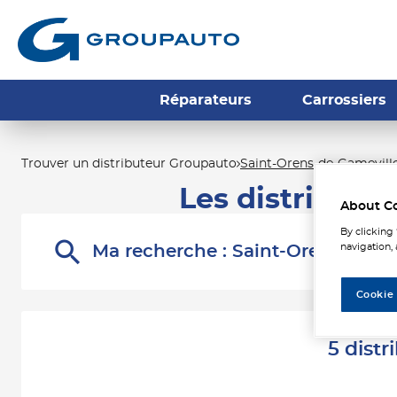
Réparateurs
Carrossiers
Trouver un distributeur Groupauto
Saint-Orens-de-Gamevill
Les distribute
About C
By clicking
navigation, 
Ma recherche :
Saint-Orens-de-G
Cookie
5 dist