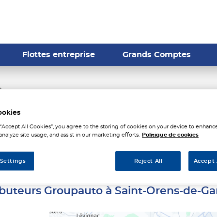
Flottes entreprise
Grands Comptes
e
urs Groupauto à Saint-Ore
ookies
 “Accept All Cookies”, you agree to the storing of cookies on your device to enhance
analyze site usage, and assist in our marketing efforts.
Politique de cookies
ameville
 Settings
Reject All
Accept 
ributeurs Groupauto à Saint-Orens-de-Ga