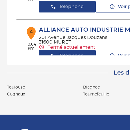
Téléphone
Voir 
ALLIANCE AUTO INDUSTRIE 
4
201 Avenue Jacques Douzans
31600 MURET
18.64
Fermé actuellement
km
Téléphone
Voir 
Les d
ALLIANCE AUTO INDUSTRIE
5
AUTERIVE
Toulouse
Blagnac
106 Route de Toulouse
21.77
Cugnaux
Tournefeuille
31190 AUTERIVE
km
Fermé actuellement
Téléphone
Voir 