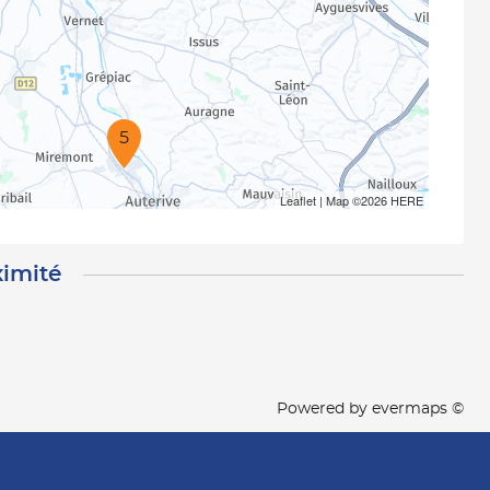
5
Leaflet
| Map ©2026
HERE
ximité
Powered by
evermaps ©