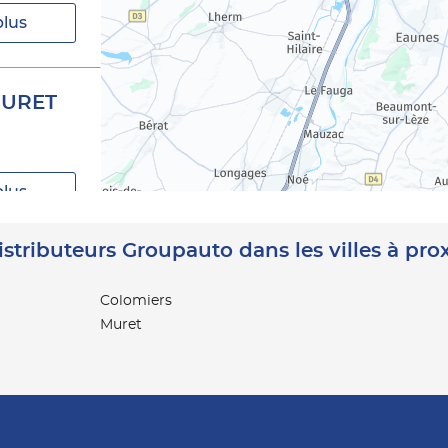
plus
MURET
plus
istributeurs Groupauto dans les villes à pro
Colomiers
Muret
plus