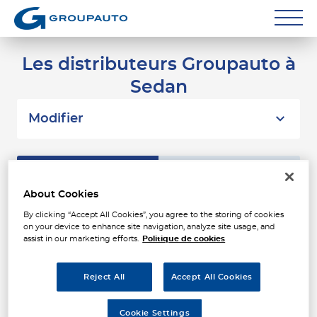
Réparateurs
Les distributeurs Groupauto à
Sedan
Carrossiers
Flottes entreprise
Modifier
Grands Comptes
Liste
Carte
Poids Lourds
About Cookies
Particuliers
By clicking “Accept All Cookies”, you agree to the storing of cookies
AAGE - TPA - SEDAN
1
on your device to enhance site navigation, analyze site usage, and
RUE DE L EPARGNE
assist in our marketing efforts.
Politique de cookies
Contact
08200 SEDAN
1.91 km
Ouvert 09:00 - 12:00
Reject All
Accept All Cookies
Téléphone
Voir plus
Cookie Settings