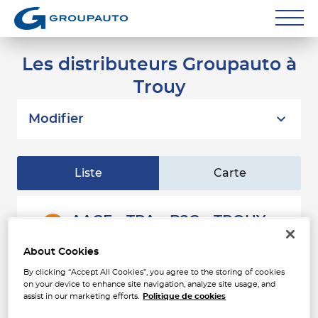
Réparateurs
Les distributeurs Groupauto à
Trouy
Carrossiers
Flottes entreprise
Modifier
Grands Comptes
Liste
Carte
Poids Lourds
Particuliers
AAGE - TPA - B2C - TROUY
1
ZAC DU BOIS GIVRAY ALL DU BOIS
Contact
GIVRAY
About Cookies
3.1 km
18570 TROUY
Ouvert 08:00 - 12:00 et 14:00 -
By clicking “Accept All Cookies”, you agree to the storing of cookies
17:15
on your device to enhance site navigation, analyze site usage, and
assist in our marketing efforts.
Politique de cookies
Téléphone