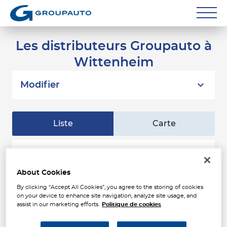
Réparateurs
Les distributeurs Groupauto à
Wittenheim
Carrossiers
Flottes entreprise
Modifier
Grands Comptes
Liste
Carte
Poids Lourds
Particuliers
AAGE - TPA - FREISS -
1
ILLZACH
About Cookies
Contact
RUE D ANNECY
5.41
By clicking “Accept All Cookies”, you agree to the storing of cookies
68110 ILLZACH
km
on your device to enhance site navigation, analyze site usage, and
Fermé aujourd'hui
assist in our marketing efforts.
Politique de cookies
Téléphone