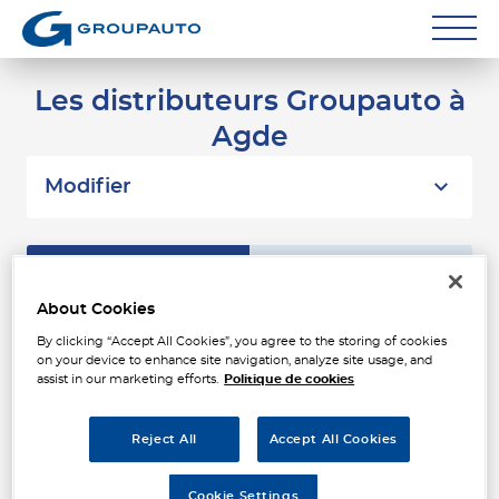
Réparateurs
Les distributeurs Groupauto à
Agde
Carrossiers
Flottes entreprise
Modifier
Grands Comptes
Liste
Carte
Poids Lourds
About Cookies
Particuliers
ALLIANCE AUTO INDUSTRIE
By clicking “Accept All Cookies”, you agree to the storing of cookies
1
on your device to enhance site navigation, analyze site usage, and
AGDE
assist in our marketing efforts.
Politique de cookies
Contact
39 Boulevard du Soleil
1.58
34300 AGDE
km
Fermé aujourd'hui
Reject All
Accept All Cookies
Téléphone
Cookie Settings