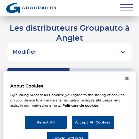
Réparateurs
Les distributeurs Groupauto à
Anglet
Carrossiers
Flottes entreprise
Modifier
Grands Comptes
Liste
Carte
Poids Lourds
About Cookies
Particuliers
ALLIANCE AUTO INDUSTRIE
By clicking “Accept All Cookies”, you agree to the storing of cookies
1
on your device to enhance site navigation, analyze site usage, and
BAYONNE
assist in our marketing efforts.
Politique de cookies
Contact
10 Rue de la Galupe
4.87
64100 BAYONNE
km
Fermé actuellement
Reject All
Accept All Cookies
Téléphone
Cookie Settings