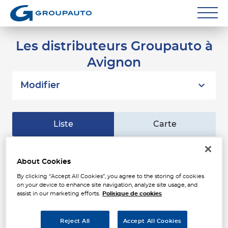
Réparateurs
Les distributeurs Groupauto à
Avignon
Carrossiers
Flottes entreprise
Modifier
Grands Comptes
Liste
Carte
Poids Lourds
Particuliers
AAGS - PERROUD -
1
About Cookies
MAIMONE
By clicking “Accept All Cookies”, you agree to the storing of cookies
Contact
42 Rue Eugene Guerin
21.65
on your device to enhance site navigation, analyze site usage, and
84200 CARPENTRAS
km
assist in our marketing efforts.
Politique de cookies
Fermé actuellement
Téléphone
Reject All
Accept All Cookies