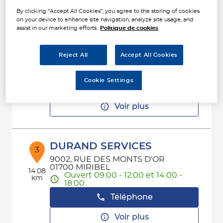
Voir plus
By clicking “Accept All Cookies”, you agree to the storing of cookies
on your device to enhance site navigation, analyze site usage, and
assist in our marketing efforts.
Politique de cookies
PAVI ST PRIEST
2
35 AV URBAIN LE VERRIER
Reject All
Accept All Cookies
69800 SAINT-PRIEST
3.77
Fermé actuellement
km
Cookie Settings
Téléphone
Voir plus
DURAND SERVICES
3
9002, RUE DES MONTS D'OR
01700 MIRIBEL
14.08
Ouvert 09:00 - 12:00 et 14:00 -
km
18:00
Téléphone
Voir plus