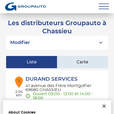
Réparateurs
Les distributeurs Groupauto à
Chassieu
Carrossiers
Flottes entreprise
Modifier
Grands Comptes
Liste
Carte
Poids Lourds
Particuliers
DURAND SERVICES
1
41 avenue des Frère Montgolfier
Contact
69680 CHASSIEU
2.04
Ouvert 09:00 - 12:00 et 14:00 -
km
18:00
Téléphone
About Cookies