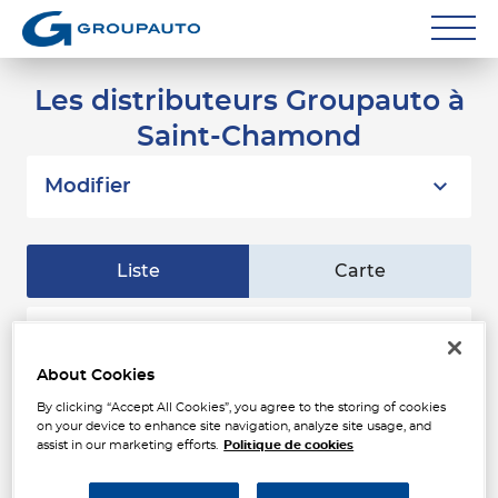
Réparateurs
Les distributeurs Groupauto à
Saint-Chamond
Carrossiers
Flottes entreprise
Modifier
Grands Comptes
Liste
Carte
Poids Lourds
Particuliers
DURAND SERVICES
1
Rue René Cassin
About Cookies
Contact
42650 ST JEAN BONNEFONDS
6.72
By clicking “Accept All Cookies”, you agree to the storing of cookies
Fermé actuellement
km
on your device to enhance site navigation, analyze site usage, and
Téléphone
assist in our marketing efforts.
Politique de cookies
Voir plus