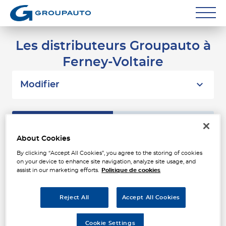
Réparateurs
Les distributeurs Groupauto à
Ferney-Voltaire
Carrossiers
Flottes entreprise
Modifier
Grands Comptes
Liste
Carte
Poids Lourds
About Cookies
Particuliers
By clicking “Accept All Cookies”, you agree to the storing of cookies
DURAND SERVICES
1
on your device to enhance site navigation, analyze site usage, and
8 RUE DE L'INDUSTRIE
assist in our marketing efforts.
Politique de cookies
Contact
74100 ANNEMASSE
13.15
Fermé aujourd'hui
km
Reject All
Accept All Cookies
Téléphone
Voir plus
Cookie Settings