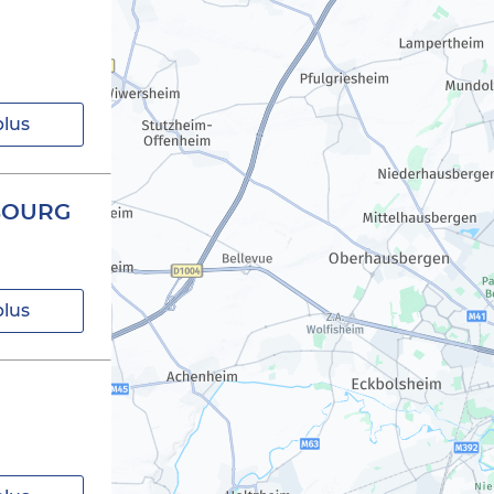
plus
SBOURG
plus