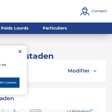
Contact
Poids Lourds
Particuliers
Graffenstaden
 site
Modifier
All Cookies
taden