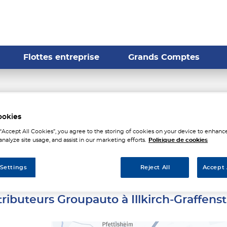
Flottes entreprise
Grands Comptes
teurs Groupauto à Illkirch-
ookies
 “Accept All Cookies”, you agree to the storing of cookies on your device to enhance
analyze site usage, and assist in our marketing efforts.
Politique de cookies
aden
 Settings
Reject All
Accept 
tributeurs Groupauto à Illkirch-Graffens