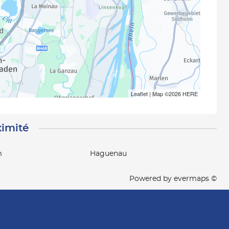
Leaflet
| Map ©2026
HERE
ximité
m
Haguenau
Powered by
evermaps ©