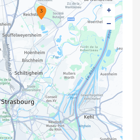
+
3
−