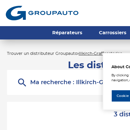
Réparateurs
Carrossiers
Trouver un distributeur Groupauto
Illkirch-Graffenstaden
Les distribu
About C
By clicking
navigation, 
Ma recherche :
Illkirch-Graffenst
Cookie
3 dis