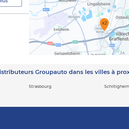
plus
x2
istributeurs Groupauto dans les villes à pro
Strasbourg
Schiltighei