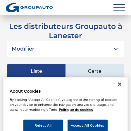
Réparateurs
Les distributeurs Groupauto à
Lanester
Carrossiers
Flottes entreprise
Modifier
Grands Comptes
Liste
Carte
Poids Lourds
Particuliers
ADF SEDEA - AUTO
About Cookies
1
INDUSTRIE LENEVEU
By clicking “Accept All Cookies”, you agree to the storing of cookies
Contact
ZI DE KERPONT
on your device to enhance site navigation, analyze site usage, and
1.82
56600 LANESTER
km
assist in our marketing efforts.
Politique de cookies
Fermé actuellement
Téléphone
Reject All
Accept All Cookies