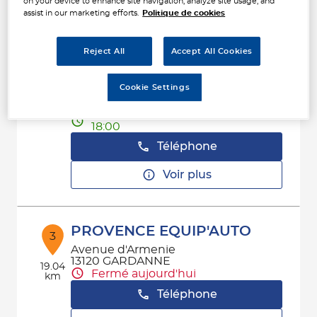
on your device to enhance site navigation, analyze site usage, and
Voir plus
assist in our marketing efforts.
Politique de cookies
Reject All
Accept All Cookies
FEM LES PENNES
2
MIRABEAU
Cookie Settings
15 AVENUE LAMARTINE
15.86
13170 LES PENNES MIRABEAU
km
Ouvert 09:00 - 12:00 et 14:00 -
18:00
Téléphone
Voir plus
PROVENCE EQUIP'AUTO
3
Avenue d'Armenie
13120 GARDANNE
19.04
Fermé aujourd'hui
km
Téléphone