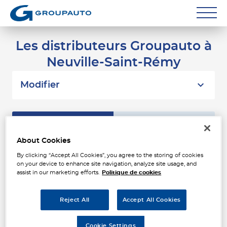
Réparateurs
Les distributeurs Groupauto à
Neuville-Saint-Rémy
Carrossiers
Flottes entreprise
Modifier
Grands Comptes
Liste
Carte
Poids Lourds
About Cookies
Particuliers
AAPNC - DELAHAY
By clicking “Accept All Cookies”, you agree to the storing of cookies
1
on your device to enhance site navigation, analyze site usage, and
(INFRELEC)
assist in our marketing efforts.
Politique de cookies
Contact
ZONE ARTISANALE LA VALLEE
626 m
59554 NEUVILLE-SAINT-REMY
Fermé aujourd'hui
Reject All
Accept All Cookies
Téléphone
Cookie Settings