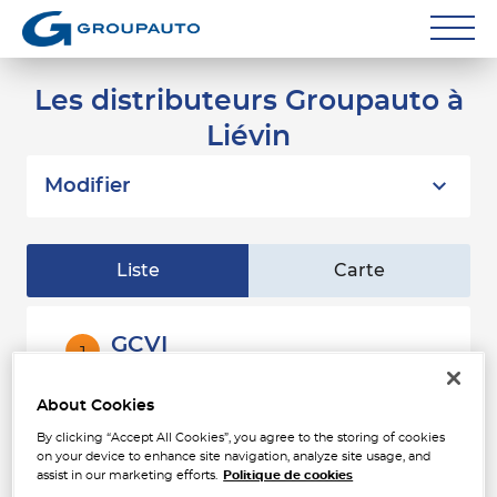
Réparateurs
Les distributeurs Groupauto à
Liévin
Carrossiers
Flottes entreprise
Modifier
Grands Comptes
Liste
Carte
Poids Lourds
Particuliers
GCVI
1
ZAC DE L ALOUETTE RUE ROBERT
Contact
CATTEAU
2.95
About Cookies
62800 LIEVIN
km
Fermé aujourd'hui
By clicking “Accept All Cookies”, you agree to the storing of cookies
on your device to enhance site navigation, analyze site usage, and
Téléphone
assist in our marketing efforts.
Politique de cookies