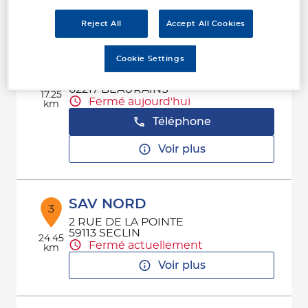
Voir plus
Reject All
Accept All Cookies
AAPNC - DELAHAY
Cookie Settings
2
CAR POLE D'ACTIV LONGS CHAMPS
62217 BEAURAINS
17.25
Fermé aujourd'hui
km
Téléphone
Voir plus
SAV NORD
3
2 RUE DE LA POINTE
59113 SECLIN
24.45
Fermé actuellement
km
Voir plus