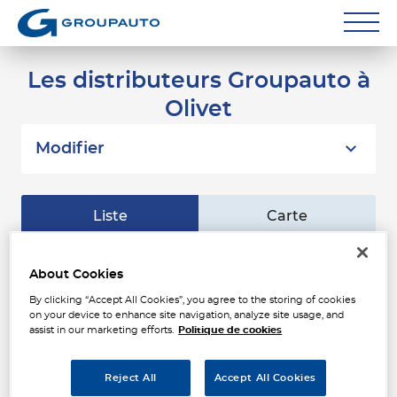
Réparateurs
Les distributeurs Groupauto à
Olivet
Carrossiers
Flottes entreprise
Modifier
Grands Comptes
Liste
Carte
Poids Lourds
Particuliers
AAPNC - PAUL LAPAUZE ST
About Cookies
1
JEAN LARUELLE
By clicking “Accept All Cookies”, you agree to the storing of cookies
Contact
41 RUE DE LA MOUCHETIERE
on your device to enhance site navigation, analyze site usage, and
6.15
45140 SAINT-JEAN-DE-LA-RUELLE
assist in our marketing efforts.
Politique de cookies
km
Fermé aujourd'hui
Téléphone
Reject All
Accept All Cookies