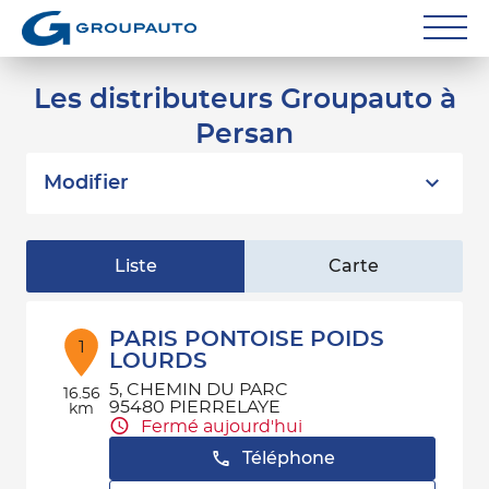
Réparateurs
Les distributeurs Groupauto à
Persan
Carrossiers
Flottes entreprise
Modifier
Grands Comptes
Liste
Carte
Poids Lourds
Particuliers
PARIS PONTOISE POIDS
1
LOURDS
Contact
5, CHEMIN DU PARC
16.56
95480 PIERRELAYE
km
Fermé aujourd'hui
Téléphone