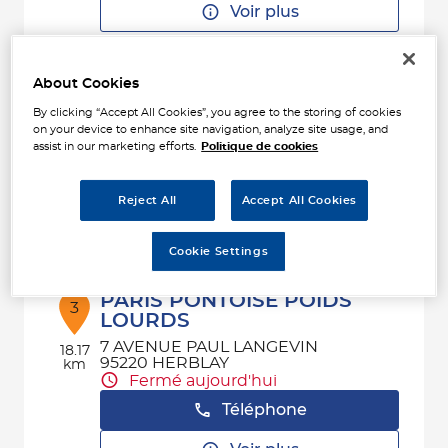
Voir plus
About Cookies
DELESTREZ
2
By clicking “Accept All Cookies”, you agree to the storing of cookies
ZA LES HAIES
on your device to enhance site navigation, analyze site usage, and
60740 ST MAXIMIN
16.71
assist in our marketing efforts.
Politique de cookies
Fermé aujourd'hui
km
Téléphone
Reject All
Accept All Cookies
Voir plus
Cookie Settings
PARIS PONTOISE POIDS
3
LOURDS
7 AVENUE PAUL LANGEVIN
18.17
95220 HERBLAY
km
Fermé aujourd'hui
Téléphone