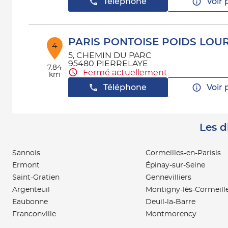
Téléphone
Voir 
PARIS PONTOISE POIDS LOU
4
5, CHEMIN DU PARC
95480 PIERRELAYE
7.84
Fermé actuellement
km
Téléphone
Voir 
Les d
MESNIL ACCESSOIRES
5
44 RUE DES PLAIDEURS
92000 NANTERRE
Sannois
Cormeilles-en-Parisis
10.8
Fermé actuellement
km
Ermont
Épinay-sur-Seine
Téléphone
Voir 
Saint-Gratien
Gennevilliers
Argenteuil
Montigny-lès-Cormeill
Eaubonne
Deuil-la-Barre
AAPNC - MESNIL (1ER ÉTAGE)
Franconville
Montmorency
6
137 Avenue Charles Floquet