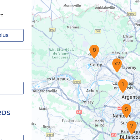
rt
plus
8
x2
1
5
RDS
7