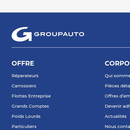
93150 LE BLANC MESNIL
14.23
Fermé actuellement
km
Téléphone
Voir 
AAPNC - MESNIL BOULOGNE
7
1 B RUE CASTEJA
92100 BOULOGNE-BILLANCOURT
15.73
Fermé actuellement
km
OFFRE
CORPO
Téléphone
Voir 
Réparateurs
Qui somme
Carrossiers
Pièces dét
MESNIL ACCESSOIRES
8
Flottes Entreprise
Offres d’em
Z.A. BEAUX SOLEILS
95520 OSNY
16.02
Grands Comptes
Devenir ad
Fermé actuellement
km
Téléphone
Voir 
Poids Lourds
Actualités
Particuliers
Nous conta