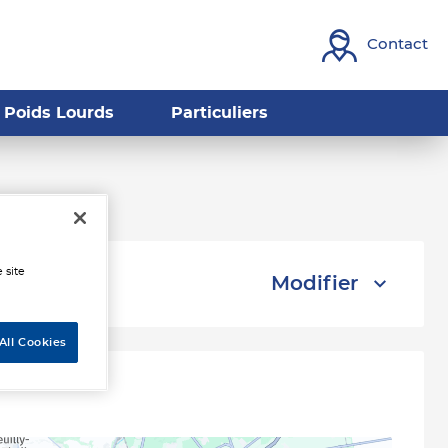
Contact
Poids Lourds
Particuliers
annois
 site
Modifier
All Cookies