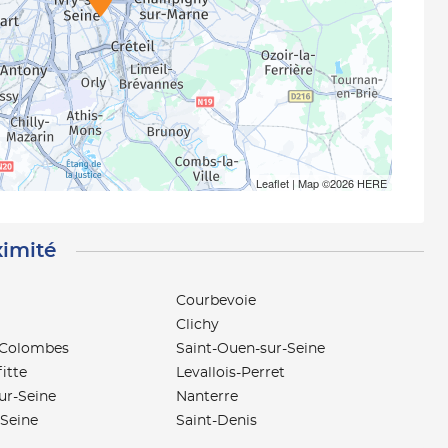
Leaflet
| Map ©2026
HERE
ximité
Courbevoie
Clichy
-Colombes
Saint-Ouen-sur-Seine
itte
Levallois-Perret
sur-Seine
Nanterre
-Seine
Saint-Denis