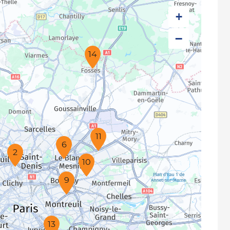
+
−
14
11
6
2
10
9
13