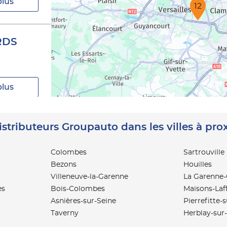
plus
12
RDS
plus
istributeurs Groupauto dans les villes à pro
Colombes
Sartrouville
Bezons
Houilles
plus
Villeneuve-la-Garenne
La Garenne
es
Bois-Colombes
Maisons-Laff
Asnières-sur-Seine
Pierrefitte-
Taverny
Herblay-sur