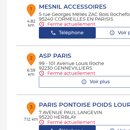
MESNIL ACCESSOIRES
1
5 rue Georges Méliès ZAC Bois Rochefo
95240 CORMEILLES EN PARISIS
4.82
Fermé actuellement
km
Téléphone
Voir 
ASP PARIS
2
99 - 101 Avenue Louis Roche
92230 GENNEVILLIERS
6.59
Fermé actuellement
km
Voir plus
PARIS PONTOISE POIDS LOU
3
7 AVENUE PAUL LANGEVIN
95220 HERBLAY
7.12 km
Fermé actuellement