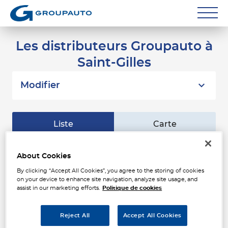
Réparateurs
Les distributeurs Groupauto à
Saint-Gilles
Carrossiers
Flottes entreprise
Modifier
Grands Comptes
Liste
Carte
Poids Lourds
Particuliers
About Cookies
AAGS LUNEL
1
246 Rue de l'Industrie
By clicking “Accept All Cookies”, you agree to the storing of cookies
Contact
34400 LUNEL
on your device to enhance site navigation, analyze site usage, and
25.09
Fermé aujourd'hui
assist in our marketing efforts.
Politique de cookies
km
Téléphone
Reject All
Accept All Cookies
Voir plus