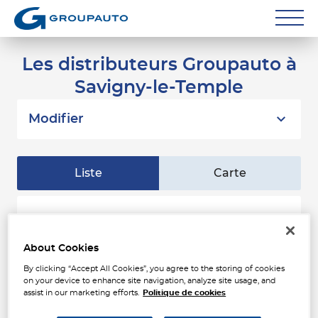
Réparateurs
Les distributeurs Groupauto à
Savigny-le-Temple
Carrossiers
Flottes entreprise
Modifier
Grands Comptes
Liste
Carte
Poids Lourds
Particuliers
AAPNC - MESNIL
1
VILLEMOISSON (HOMACO
VPAAC)
Contact
About Cookies
18.99
km
112 ROUTE DE CORBEIL
By clicking “Accept All Cookies”, you agree to the storing of cookies
91360 VILLEMOISSON-SUR-ORGE
on your device to enhance site navigation, analyze site usage, and
Fermé actuellement
assist in our marketing efforts.
Politique de cookies
Téléphone