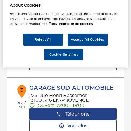
About Cookies
By clicking “Accept All Cookies”, you agree to the storing of cookies
on your device to enhance site navigation, analyze site usage, and
FEM LES PENNES
2
assist in our marketing efforts.
Politique de cookies
MIRABEAU
15 AVENUE LAMARTINE
7.57
13170 LES PENNES MIRABEAU
km
Reject All
Accept All Cookies
Fermé actuellement
Téléphone
Cookie Settings
Voir plus
GARAGE SUD AUTOMOBILE
3
225 Rue Henri Bessemer
13100 AIX-EN-PROVENCE
9.37
Ouvert 07:00 - 18:00
km
Téléphone
Voir plus