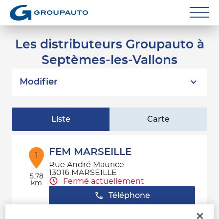
Réparateurs
Les distributeurs Groupauto à
Septèmes-les-Vallons
Carrossiers
Flottes entreprise
Modifier
Grands Comptes
Liste
Carte
Poids Lourds
Particuliers
FEM MARSEILLE
1
Rue André Maurice
Contact
13016 MARSEILLE
5.78
Fermé actuellement
km
Téléphone
Voir plus