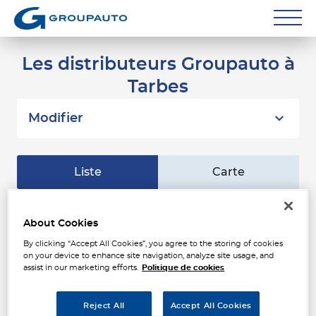
Réparateurs
Les distributeurs Groupauto à
Tarbes
Carrossiers
Flottes entreprise
Modifier
Grands Comptes
Liste
Carte
Poids Lourds
Particuliers
ALLIANCE AUTO INDUSTRIE
About Cookies
1
ODOS
By clicking “Accept All Cookies”, you agree to the storing of cookies
Contact
23 AVENUE DE LOURDES
2.37
on your device to enhance site navigation, analyze site usage, and
65310 ODOS
km
assist in our marketing efforts.
Politique de cookies
Ouvert 09:00 - 12:00 et 14:00 -
18:00
Téléphone
Reject All
Accept All Cookies