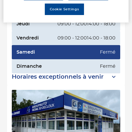
Mercredi
09:00 - 12:00
14:00 - 18:00
Cookie Settings
Jeudi
09:00 - 12:00
14:00 - 18:00
Vendredi
09:00 - 12:00
14:00 - 18:00
Samedi
Fermé
Dimanche
Fermé
Horaires exceptionnels à venir