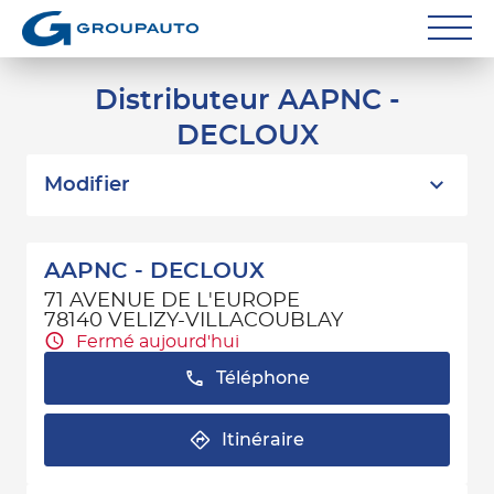
Réparateurs
Distributeur AAPNC -
DECLOUX
Carrossiers
Flottes entreprise
Modifier
Grands Comptes
AAPNC - DECLOUX
Poids Lourds
71 AVENUE DE L'EUROPE
78140 VELIZY-VILLACOUBLAY
Particuliers
Fermé aujourd'hui
Téléphone
Contact
Itinéraire