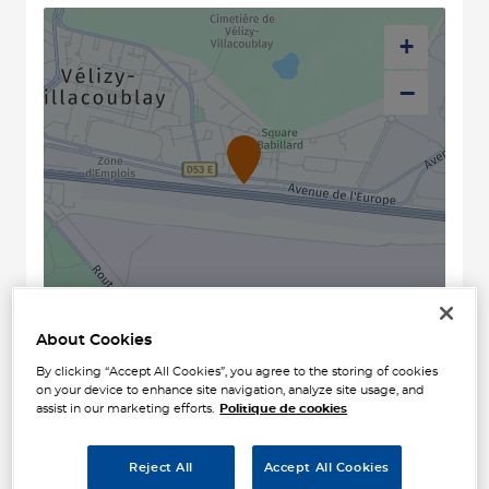
+
−
Naviguer
Itinéraire
About Cookies
Leaflet
| Map ©2026
HERE
By clicking “Accept All Cookies”, you agree to the storing of cookies
Horaires d'ouverture
on your device to enhance site navigation, analyze site usage, and
assist in our marketing efforts.
Politique de cookies
Lundi
09:00 - 12:00
14:00 - 18:00
Reject All
Accept All Cookies
Mardi
09:00 - 12:00
14:00 - 18:00