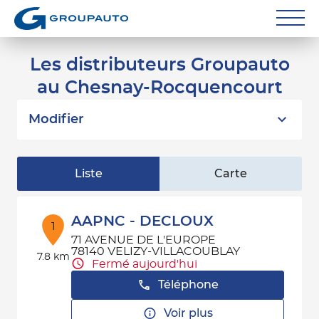
Réparateurs
Les distributeurs Groupauto
au Chesnay-Rocquencourt
Carrossiers
Flottes entreprise
Modifier
Grands Comptes
Liste
Carte
Poids Lourds
Particuliers
AAPNC - DECLOUX
1
71 AVENUE DE L'EUROPE
Contact
78140 VELIZY-VILLACOUBLAY
7.8 km
Fermé aujourd'hui
Téléphone
Voir plus