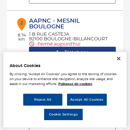
AAPNC - MESNIL
2
BOULOGNE
1 B RUE CASTEJA
8.74
92100 BOULOGNE-BILLANCOURT
km
Fermé aujourd'hui
Téléphone
Voir plus
About Cookies
By clicking “Accept All Cookies”, you agree to the storing of cookies
on your device to enhance site navigation, analyze site usage, and
assist in our marketing efforts.
Politique de cookies
MESNIL ACCESSOIRES
3
44 RUE DES PLAIDEURS
92000 NANTERRE
Reject All
Accept All Cookies
9 km
Fermé aujourd'hui
Téléphone
Cookie Settings
Voir plus