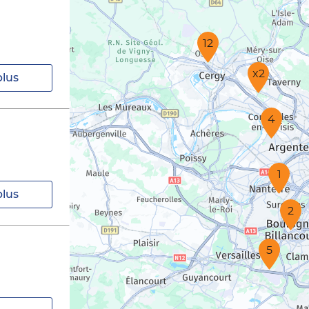
12
x2
plus
4
1
plus
2
5