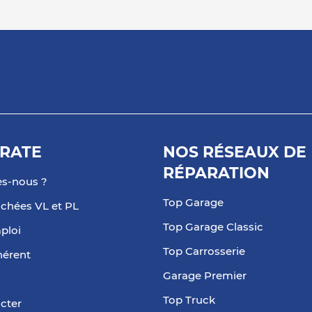
plus
RDS
RATE
NOS RÉSEAUX DE
RÉPARATION
plus
s-nous ?
Top Garage
achées VL et PL
Top Garage Classic
LE
ploi
Top Carrosserie
hérent
Garage Premier
Top Truck
cter
plus