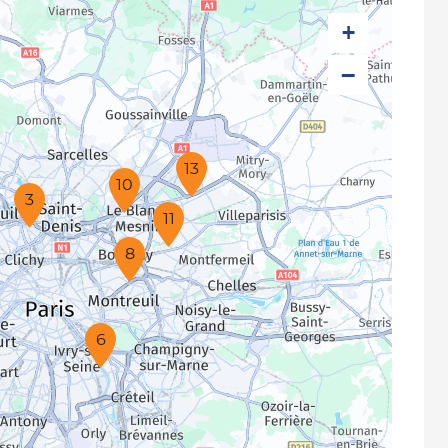
+
−
13
10
3
11
8
6