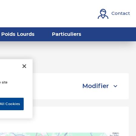
Contact
Poids Lourds
Particuliers
uresnes
 site
Modifier
All Cookies