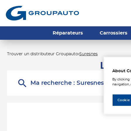
Réparateurs
Carrossiers
Trouver un distributeur Groupauto
Suresnes
Les di
About C
By clicking
Ma recherche :
Suresnes
navigation, 
Cookie