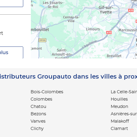
rt
plus
istributeurs Groupauto dans les villes à pro
Bois-Colombes
La Celle-Sai
Colombes
Houilles
plus
Chatou
Meudon
Bezons
Asnières-sur
Vanves
Malakoff
MACO
Clichy
Clamart