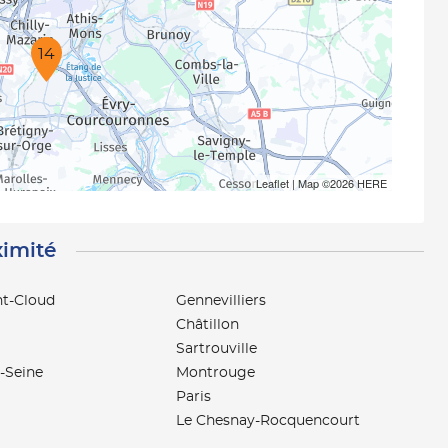
14
Leaflet
| Map ©2026
HERE
ximité
nt-Cloud
Gennevilliers
Châtillon
Sartrouville
-Seine
Montrouge
Paris
Le Chesnay-Rocquencourt