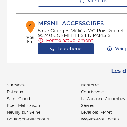
Voir plus
MESNIL ACCESSOIRES
4
5 rue Georges Méliès ZAC Bois Rochefo
95240 CORMEILLES EN PARISIS
9.56
Fermé actuellement
km
Téléphone
Voir 
Les d
AAPNC - DECLOUX
5
71 AVENUE DE L'EUROPE
78140 VELIZY-VILLACOUBLAY
Suresnes
Nanterre
10.06
Fermé actuellement
km
Puteaux
Courbevoie
Téléphone
Voir 
Saint-Cloud
La Garenne-Colombes
Rueil-Malmaison
Sèvres
Neuilly-sur-Seine
Levallois-Perret
AAPNC - MESNIL VITRY (HO
Boulogne-Billancourt
Issy-les-Moulineaux
6
IPAAC IVRY)