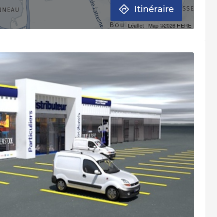
Itinéraire
Leaflet
| Map ©2026
HERE