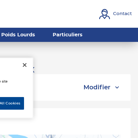
Contact
Poids Lourds
Particuliers
ordeaux
 site
Modifier
All Cookies