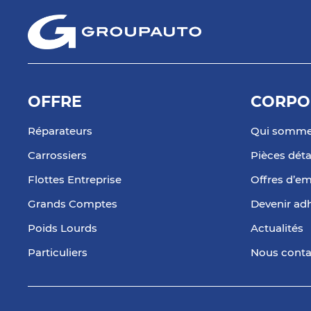
2 Avenue de la Liberation
12.09
33440 AMBARES ET LAGRAVE
km
Fermé actuellement
Téléphone
Voir 
OFFRE
CORPO
TECHNIFREINS
7
Route du Petit Consseiller
Réparateurs
Qui somme
33750 BEYCHAC ET CAILLEAU
17.3 km
Ouvert 08:00 - 12:00
Carrossiers
Pièces dét
Téléphone
Voir 
Flottes Entreprise
Offres d’em
Grands Comptes
Devenir ad
Poids Lourds
Actualités
Particuliers
Nous conta