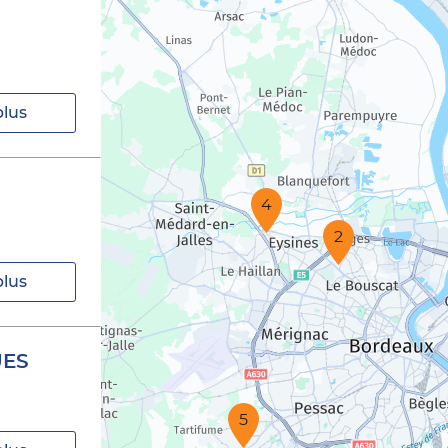
plus
4
2
plus
UES
5