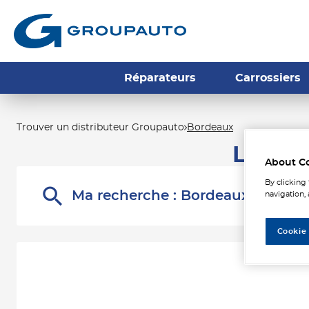
Réparateurs
Carrossiers
Trouver un distributeur Groupauto
Bordeaux
Les di
About C
By clicking
Ma recherche :
Bordeaux
navigation, 
Cookie