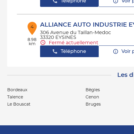
Téléphone
Voir 
ALLIANCE AUTO INDUSTRIE E
4
306 Avenue du Taillan-Medoc
33320 EYSINES
8.98
Fermé actuellement
km
Téléphone
Voir 
Les d
AAGS - AAD PESSAC
5
158 Avenue du General Leclerc
33600 PESSAC
Bordeaux
Bègles
9.87
Fermé aujourd'hui
km
Talence
Cenon
Téléphone
Voir 
Le Bouscat
Bruges
ALLIANCE AUTO INDUSTRIE
6
AMBARES