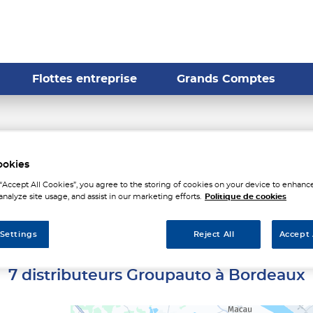
Flottes entreprise
Grands Comptes
stributeurs Groupauto à B
ookies
 “Accept All Cookies”, you agree to the storing of cookies on your device to enhance
analyze site usage, and assist in our marketing efforts.
Politique de cookies
 Settings
Reject All
Accept 
7 distributeurs Groupauto à Bordeaux