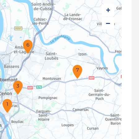
+
−
6
7
3
1