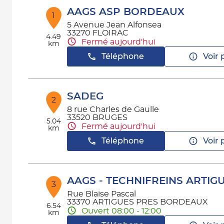
AAGS ASP BORDEAUX
1
5 Avenue Jean Alfonsea
33270 FLOIRAC
4.49
Fermé aujourd'hui
km
Téléphone
Voir 
SADEG
2
8 rue Charles de Gaulle
33520 BRUGES
5.04
Fermé aujourd'hui
km
Téléphone
Voir 
AAGS - TECHNIFREINS ARTIG
3
Rue Blaise Pascal
33370 ARTIGUES PRES BORDEAUX
6.54
Ouvert 08:00 - 12:00
km