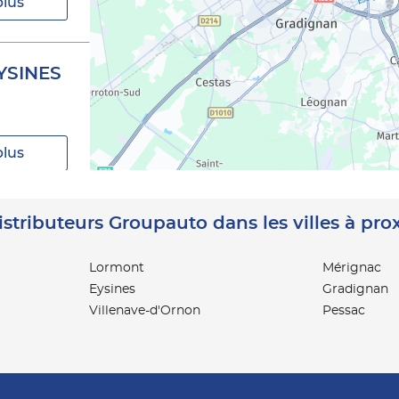
plus
YSINES
plus
istributeurs Groupauto dans les villes à pro
Lormont
Mérignac
Eysines
Gradignan
plus
Villenave-d'Ornon
Pessac