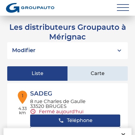
Réparateurs
Les distributeurs Groupauto à
Mérignac
Carrossiers
Flottes entreprise
Modifier
Grands Comptes
Liste
Carte
Poids Lourds
Particuliers
SADEG
1
8 rue Charles de Gaulle
Contact
33520 BRUGES
4.33
Fermé aujourd'hui
km
Téléphone
Voir plus