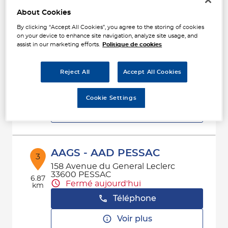
About Cookies
By clicking “Accept All Cookies”, you agree to the storing of cookies
ALLIANCE AUTO INDUSTRIE
on your device to enhance site navigation, analyze site usage, and
2
assist in our marketing efforts.
Politique de cookies
EYSINES
306 Avenue du Taillan-Medoc
5.56
33320 EYSINES
km
Reject All
Accept All Cookies
Fermé actuellement
Téléphone
Cookie Settings
Voir plus
AAGS - AAD PESSAC
3
158 Avenue du General Leclerc
33600 PESSAC
6.87
Fermé aujourd'hui
km
Téléphone
Voir plus