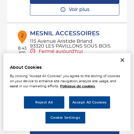
Voir plus
MESNIL ACCESSOIRES
2
115 Avenue Aristide Briand
93320 LES PAVILLONS SOUS BOIS
8.43
Fermé aujourd'hui
km
Téléphone
About Cookies
Voir plus
By clicking “Accept All Cookies”, you agree to the storing of cookies
on your device to enhance site navigation, analyze site usage, and
assist in our marketing efforts.
Politique de cookies
AAPNC - MESNIL VITRY
3
(HOMACO IPAAC IVRY)
Reject All
Accept All Cookies
68 RUE EDITH CAVELL
8.84
94400 VITRY-SUR-SEINE
km
Cookie Settings
Fermé aujourd'hui
Téléphone