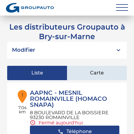
Réparateurs
Les distributeurs Groupauto à
Bry-sur-Marne
Carrossiers
Flottes entreprise
Modifier
Grands Comptes
Liste
Carte
Poids Lourds
Particuliers
AAPNC - MESNIL
1
ROMAINVILLE (HOMACO
SNAPA)
Contact
7.04
km
8 BOULEVARD DE LA BOISSIERE
93230 ROMAINVILLE
Fermé aujourd'hui
Téléphone