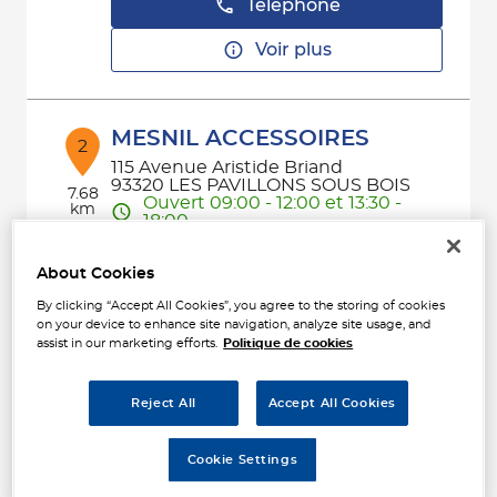
Téléphone
Voir plus
MESNIL ACCESSOIRES
2
115 Avenue Aristide Briand
93320 LES PAVILLONS SOUS BOIS
7.68
Ouvert 09:00 - 12:00 et 13:30 -
km
18:00
Téléphone
About Cookies
Voir plus
By clicking “Accept All Cookies”, you agree to the storing of cookies
on your device to enhance site navigation, analyze site usage, and
assist in our marketing efforts.
Politique de cookies
AAPNC - MESNIL VITRY
3
(HOMACO IPAAC IVRY)
Reject All
Accept All Cookies
68 RUE EDITH CAVELL
8.33
94400 VITRY-SUR-SEINE
km
Cookie Settings
Ouvert 09:00 - 12:00 et 13:30 -
18:00