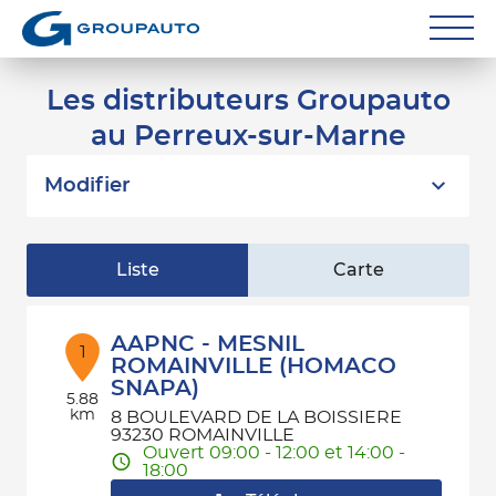
Réparateurs
Les distributeurs Groupauto
au Perreux-sur-Marne
Carrossiers
Flottes entreprise
Modifier
Grands Comptes
Liste
Carte
Poids Lourds
Particuliers
AAPNC - MESNIL
1
ROMAINVILLE (HOMACO
SNAPA)
Contact
5.88
km
8 BOULEVARD DE LA BOISSIERE
93230 ROMAINVILLE
Ouvert 09:00 - 12:00 et 14:00 -
18:00