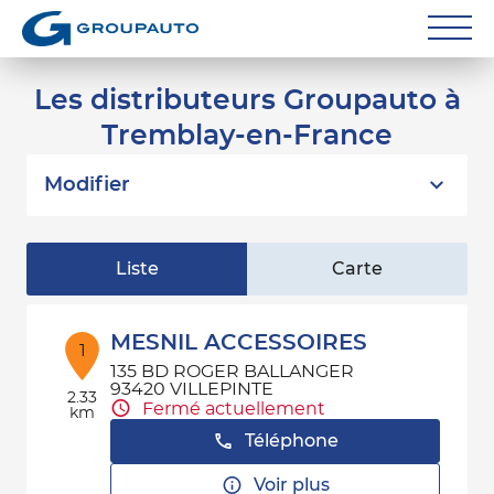
Réparateurs
Les distributeurs Groupauto à
Tremblay-en-France
Carrossiers
Flottes entreprise
Modifier
Grands Comptes
Liste
Carte
Poids Lourds
Particuliers
MESNIL ACCESSOIRES
1
135 BD ROGER BALLANGER
Contact
93420 VILLEPINTE
2.33
Fermé actuellement
km
Téléphone
Voir plus