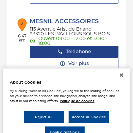
MESNIL ACCESSOIRES
2
115 Avenue Aristide Briand
93320 LES PAVILLONS SOUS BOIS
6.47
Ouvert 09:00 - 12:00 et 13:30 -
km
18:00
Téléphone
Voir plus
About Cookies
AAPNC - MESNIL (1ER
3
By clicking “Accept All Cookies”, you agree to the storing of cookies
ÉTAGE)
on your device to enhance site navigation, analyze site usage, and
137 Avenue Charles Floquet
assist in our marketing efforts.
Politique de cookies
9.08
93150 LE BLANC MESNIL
km
Ouvert 09:00 - 12:00 et 13:30 -
18:00
Reject All
Accept All Cookies
Téléphone
Cookie Settings