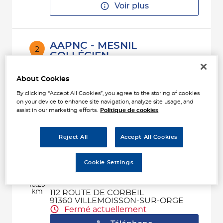
Voir plus
AAPNC - MESNIL
2
COLLÉGIEN
TECHNOPARC DE LAMIRAULT
15.38
77090 COLLEGIEN
km
About Cookies
Fermé aujourd'hui
By clicking “Accept All Cookies”, you agree to the storing of cookies
Téléphone
on your device to enhance site navigation, analyze site usage, and
assist in our marketing efforts.
Politique de cookies
Voir plus
Reject All
Accept All Cookies
AAPNC - MESNIL
3
Cookie Settings
VILLEMOISSON (HOMACO
VPAAC)
16.29
km
112 ROUTE DE CORBEIL
91360 VILLEMOISSON-SUR-ORGE
Fermé actuellement