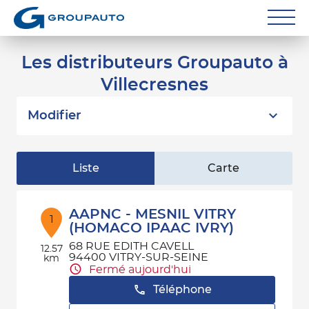
Réparateurs
Les distributeurs Groupauto à
Villecresnes
Carrossiers
Flottes entreprise
Modifier
Grands Comptes
Liste
Carte
Poids Lourds
Particuliers
AAPNC - MESNIL VITRY
1
(HOMACO IPAAC IVRY)
Contact
68 RUE EDITH CAVELL
12.57
94400 VITRY-SUR-SEINE
km
Fermé aujourd'hui
Téléphone